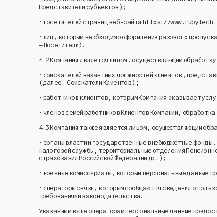
Представители субъектов);
· посетителей страниц веб-сайта
https://www.rubytech.
· лиц, которым необходимо оформление разового пропуска
– Посетители).
4.2
Компания является лицом, осуществляющим обработку 
· соискателей вакантных должностей клиентов, представи
(далее – Соискатели Клиентов);
· работников клиентов, которым Компания оказывает услу
· членов семей работников Клиентов Компании, обработка
4.3
Компания также является лицом, осуществляющим обра
· органы власти и государственные внебюджетные фонды, 
налоговой службы, территориальные отделения Пенсионн
страхования Российской Федерации др.);
· военные комиссариаты, которым персональные данные 
· операторы связи, которым сообщаются сведения о польз
требованиями законодательства.
Указанным выше операторам персональные данные предос