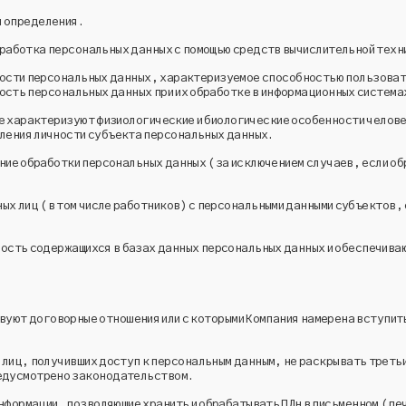
и определения.
работка персональных данных с помощью средств вычислительной техн
ости персональных данных, характеризуемое способностью пользоват
сть персональных данных при их обработке в информационных система
е характеризуют физиологические и биологические особенности челове
вления личности субъекта персональных данных.
ние обработки персональных данных (за исключением случаев, если о
ых лиц (в том числе работников) с персональными данными субъектов,
ость содержащихся в базах данных персональных данных и обеспечиваю
вуют договорные отношения или с которыми Компания намерена вступить
лиц, получивших доступ к персональным данным, не раскрывать третьи
редусмотрено законодательством.
нформации, позволяющие хранить и обрабатывать ПДн в письменном (пе