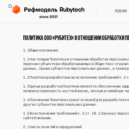
Решения
ПОЛИТИКА ООО «РУБИТЕХ» В ОТНОШЕНИИ ОБРАБОТКИ 
1.
Общие положения
1.1
Настоящая Политика в отношении обработки персональ
перечни субъектов и обрабатываемых в Обществе с огран
данных, права субъектов персональных данных, а также р
1.2
Политика разработана во исполнение требований п. 2 ч
1.3
Целью разработки Политики является обеспечение защит
неприкосновенность частной жизни, личную и семейную т
1.4
Положения Политики служат основой для разработки л
других субъектов персональных данных.
1.5
Во исполнение требований ч. 2 ст. 18.1 Закона о пер
сайте Компании.
2.
Список понятий и определений