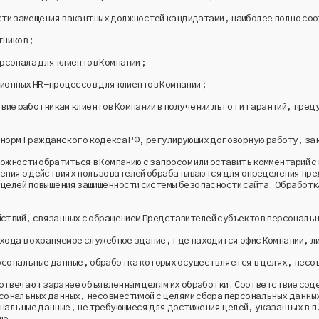
ости замещения вакантных должностей кандидатами, наиболее полно с
стников;
ерсонала для клиентов Компании;
ционных HR−процессов для клиентов Компании;
твие работникам клиентов Компании в получении льгот и гарантий, пре
е норм Гражданского кодекса РФ, регулирующих договорную работу, за
можности обратиться в Компанию с запросом или оставить комментарий 
едения о действиях пользователей обрабатываются для определения пр
я целей повышения защищенности системы безопасности сайта. Обработк
ействий, связанных с обращением Представителей субъектов персональ
охода в охраняемое служебное здание, где находится офис Компании, л
сональные данные, обработка которых осуществляется в целях, несо
отвечают заранее объявленным целям их обработки. Соответствие сод
ональных данных, несовместимой с целями сбора персональных данных,
ональные данные, не требующиеся для достижения целей, указанных в п
ше.