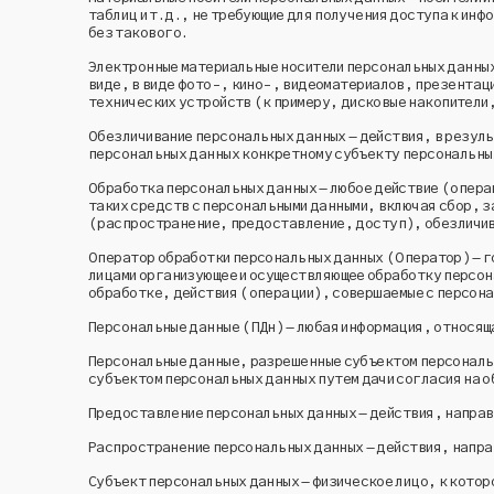
таблиц и т.д., не требующие для получения доступа к ин
без такового.
Электронные материальные носители персональных данных
виде, в виде фото-, кино-, видеоматериалов, презентаци
технических устройств (к примеру, дисковые накопители,
Обезличивание персональных данных – действия, в резул
персональных данных конкретному субъекту персональны
Обработка персональных данных – любое действие (опера
таких средств с персональными данными, включая сбор, 
(распространение, предоставление, доступ), обезличив
Оператор обработки персональных данных (Оператор) – г
лицами организующее и осуществляющее обработку персон
обработке, действия (операции), совершаемые с персона
Персональные данные (ПДн) – любая информация, относящ
Персональные данные, разрешенные субъектом персональн
субъектом персональных данных путем дачи согласия на 
Предоставление персональных данных – действия, направ
Распространение персональных данных – действия, напра
Субъект персональных данных – физическое лицо, к кото