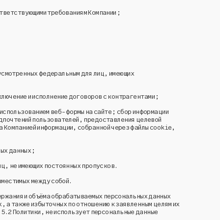
оответствующими требованиям Компании;
дусмотренных федеральным для лиц, имеющих
ключение и исполнение договоров с контрагентами;
с использованием веб-формы на сайте; сбор информации
едпочтений пользователей, предоставления целевой
а Компанией информации, собранной через файлы cookie,
ных данных;
иц, не имеющих постоянных пропусков.
вместимых между собой.
ержания и объёма обрабатываемых персональных данных
 а также избыточных по отношению к заявленным целям их
.5.2 Политики, не использует персональные данные