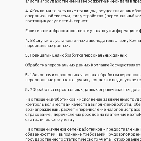
власти и государственными внебюджетными фондами в пре
4.4
Компания также является лицом, осуществляющим обраб
операционной системы, тип устройства (персональный ко
поставщик услуг сети Интернет.
Если никаким образом соотнести указанную информацию и 
4.5
В случаях, установленных законодательством, Компан
персональных данных.
5.
Принципы и цели обработки персональных данных
Обработка персональных данных Компанией осуществляетс
5.1
Законная и справедливая основа обработки персональ
персональные данные в случаях, когда это не допускает
5.2
Обработка персональных данных ограничивается дости
· в отношении Работников - исполнение заключенных труд
контроль количества и качества выполняемой работы, обе
вознаграждений, расчет и перечисление налогов и страх
страхование, перечисление доходов на платежные карты 
статистического учета;
· в отношении Членов семей работников - предоставление
обязанностями; выполнение требований Трудового Кодекс
государственного статистического учета; страхование ж