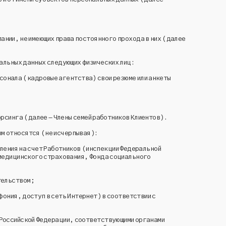
ании, не имеющих права постоянного прохода в них (далее
альных данных следующих физических лиц:
сонала (кадровые агентства) свои резюме или анкеты
орсинга (далее – Члены семей работников Клиентов).
ым относятся (не исчерпывая):
ления на счет Работников (инспекции Федеральной
медицинского страхования, Фонда социального
тельством;
ония, доступ в сеть Интернет) в соответствии с
Российской Федерации, соответствующими органами