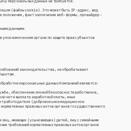
дачу персональных данных не требуется.
лицом (файлы cookie). Это может быть IP-адрес, вид
е положение, факт заполнения веб-формы, провайдер -
ьными данными.
в уполномоченном органе по защите прав субъектов
требований законодательства, не обрабатывает
бъектам.
обработки персональных данных Компанией являются:
службе, обеспечение личной безопасности работников,
асчет и выплата заработной платы, иных
чет работодателя (добровольное медицинское
й нормативных правовых актов органов государственного
я лиц, имеющих (усыновивших) детей, лиц с семейными
ение требований нормативных правовых актов органов