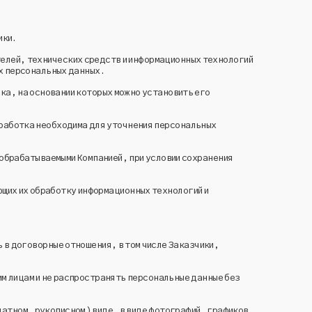
ики.
елей, технических средств и информационных технологий
х персональных данных.
ка, на основании которых можно установить его
бработка необходима для уточнения персональных
 обрабатываемыми Компанией, при условии сохранения
щих их обработку информационных технологий и
 в договорные отношения, в том числе Заказчики,
м лицам и не распространять персональные данные без
чатном, рукописном) виде, в виде фотографий, графиков,