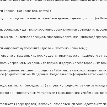
ru
(далее – Пользователи сайта);
 для прохода в охраняемое служебное здание, где находится офис Комп
персональных данных по поручению своих клиентов в отношении персон
вших лично или через специализированные организации по подбору пер
ги кадрового аутсорсинга (далее – Работники Клиентов);
 персональных данных которых ведется в рамках услуг кадрового аутс
ботку персональных данных по поручению других операторов, к котор
в которые перечисляются средства Работников или средства для зачис
ого фонда Российской Федерации, Федерального фонда обязательного 
предоставляются (передаются) в случаях, предусмотренных законода
ователях корпоративных услуг связи (фиксированная и мобильная телеф
тавляются (передаются) в объеме, определенном законодательством 