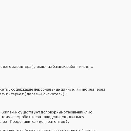
вового характера), включая бывших работников, с
нкеты, содержащие персональные данные, лично или через
ети Интернет (далее – Соискатели);
 Компании существуют договорные отношения или с
в том числе работников, владельцев, включая
алее – Представители контрагентов);
 и от имени субъектов персональных данных (далее –