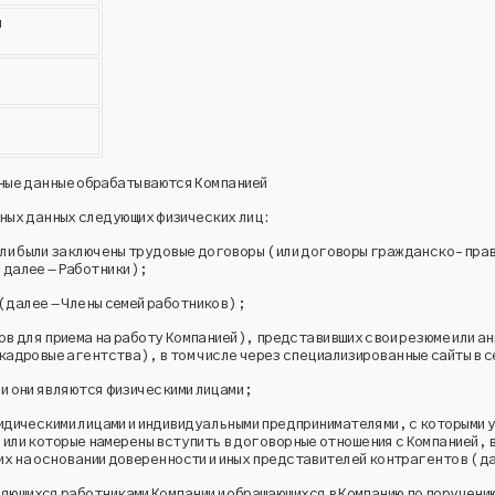
и
ьные данные обрабатываются Компанией
ных данных следующих физических лиц:
 или были заключены трудовые договоры (или договоры гражданско-пра
(далее – Работники);
 (далее – Члены семей работников);
в для приема на работу Компанией), представивших свои резюме или а
адровые агентства), в том числе через специализированные сайты в с
ли они являются физическими лицами;
дическими лицами и индивидуальными предпринимателями, с которыми у
 или которые намерены вступить в договорные отношения с Компанией, 
 на основании доверенности и иных представителей контрагентов (д
яющихся работниками Компании и обращающихся в Компанию по поручению