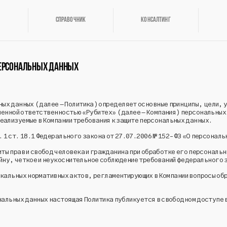
Справочник
Консалтинг
ПЕРСОНАЛЬНЫХ ДАННЫХ
ных данных (далее – Политика) определяет основные принципы, цели, 
иченной ответственностью «Рубитех» (далее – Компания) персональных
еализуемые в Компании требования к защите персональных данных.
. 1 ст. 18.1 Федерального закона от 27.07.2006 № 152-ФЗ «О персонал
ы прав и свобод человека и гражданина при обработке его персональны
айну, четкое и неукоснительное соблюдение требований федерального
окальных нормативных актов, регламентирующих в Компании вопросы об
сональных данных настоящая Политика публикуется в свободном доступ