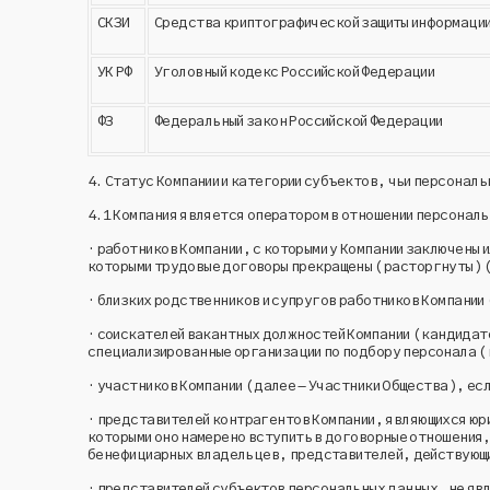
СКЗИ
Средства криптографической защиты информаци
УК РФ
Уголовный кодекс Российской Федерации
ФЗ
Федеральный закон Российской Федерации
4.
Статус Компании и категории субъектов, чьи персонал
4.1
Компания является оператором в отношении персональ
· работников Компании, с которыми у Компании заключены
которыми трудовые договоры прекращены (расторгнуты) 
· близких родственников и супругов работников Компании
· соискателей вакантных должностей Компании (кандидато
специализированные организации по подбору персонала (к
· участников Компании (далее – Участники Общества), ес
· представителей контрагентов Компании, являющихся юри
которыми оно намерено вступить в договорные отношения,
бенефициарных владельцев, представителей, действующих
· представителей субъектов персональных данных, не явл