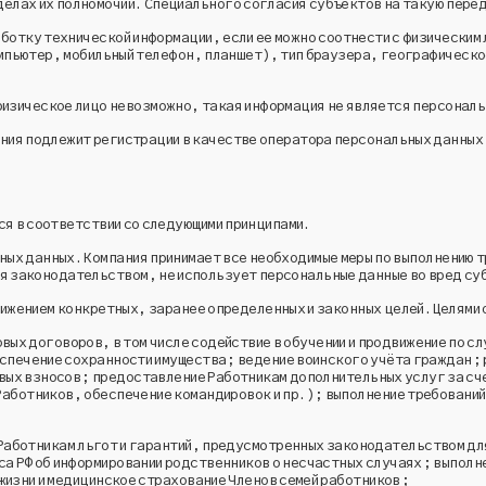
делах их полномочий. Специального согласия субъектов на такую пере
отку технической информации, если ее можно соотнести с физическим 
мпьютер, мобильный телефон, планшет), тип браузера, географическо
физическое лицо невозможно, такая информация не является персонал
ия подлежит регистрации в качестве оператора персональных данных 
я в соответствии со следующими принципами.
ных данных. Компания принимает все необходимые меры по выполнению 
ся законодательством, не использует персональные данные во вред су
жением конкретных, заранее определенных и законных целей. Целями 
овых договоров, в том числе содействие в обучении и продвижение по 
спечение сохранности имущества; ведение воинского учёта граждан; р
овых взносов; предоставление Работникам дополнительных услуг за с
Работников, обеспечение командировок и пр.); выполнение требовани
 Работникам льгот и гарантий, предусмотренных законодательством дл
а РФ об информировании родственников о несчастных случаях; выполн
изни и медицинское страхование Членов семей работников;