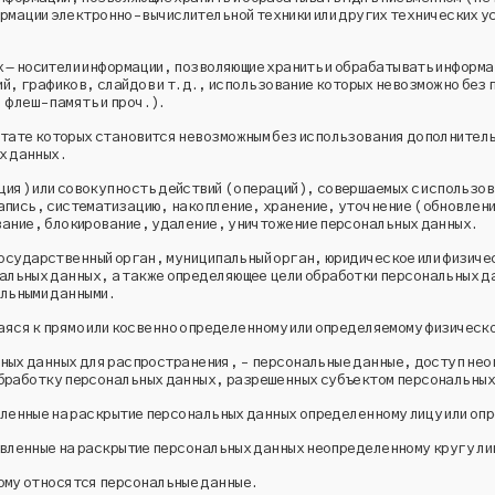
формации электронно-вычислительной техники или других технических у
 – носители информации, позволяющие хранить и обрабатывать информ
й, графиков, слайдов и т.д., использование которых невозможно без 
 флеш-память и проч.).
ьтате которых становится невозможным без использования дополнител
х данных.
ция) или совокупность действий (операций), совершаемых с использов
запись, систематизацию, накопление, хранение, уточнение (обновлен
ание, блокирование, удаление, уничтожение персональных данных.
осударственный орган, муниципальный орган, юридическое или физичес
альных данных, а также определяющее цели обработки персональных 
льными данными.
аяся к прямо или косвенно определенному или определяемому физическ
ых данных для распространения, - персональные данные, доступ нео
обработку персональных данных, разрешенных субъектом персональных
ленные на раскрытие персональных данных определенному лицу или оп
вленные на раскрытие персональных данных неопределенному кругу ли
рому относятся персональные данные.