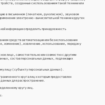
стройств, созданные с использованием такой техники или
ацию в письменном (печатном, рукописном), звуковом
применения электронно-вычислительной техники и других
ьной информации определить принадлежность
анием средств автоматизации или без использования
ие, изменение), извлечение, использование, передачу
кое лицо, самостоятельно или совместно с другими
данных, состав персональных данных, подлежащих
ому лицу (субъекту персональных данных).
граниченного круга лиц к которым предоставлен
 данных для распространения.
ределенному кругу лиц.
ц.