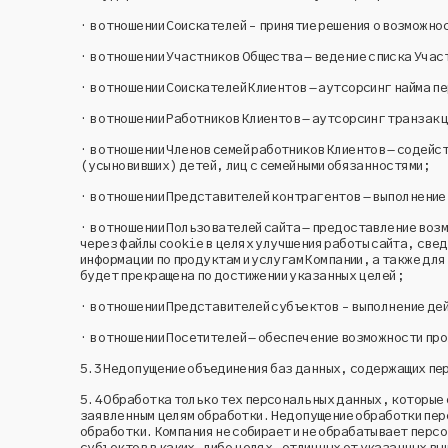
· в отношении Соискателей - принятие решения о возможн
· в отношении Участников Общества – ведение списка Уча
· в отношении Соискателей Клиентов – аутсорсинг найма п
· в отношении Работников Клиентов – аутсорсинг транзак
· в отношении Членов семей работников Клиентов – содейс
(усыновивших) детей, лиц с семейными обязанностями;
· в отношении Представителей контрагентов – выполнени
· в отношении Пользователей сайта – предоставление воз
через файлы cookie в целях улучшения работы сайта, св
информации по продуктам и услугам Компании, а также дл
будет прекращена по достижении указанных целей;
· в отношении Представителей субъектов - выполнение д
· в отношении Посетителей – обеспечение возможности пр
5.3
Недопущение объединения баз данных, содержащих пер
5.4
Обработка только тех персональных данных, которые 
заявленным целям обработки. Недопущение обработки перс
обработки. Компания не собирает и не обрабатывает перс
субъектов в каких-либо целях, отличных от указанных вы