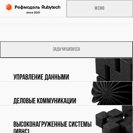
Меню
Об
Решения
Справочник
Консалтинг
Аналитика
Избранное
инициативе
Задачи бизнеса
Обработка персональных данных
Сведения о cookies-файлах
Управление данными
Деловые коммуникации
Высоконагруженные системы
(ИВНС)