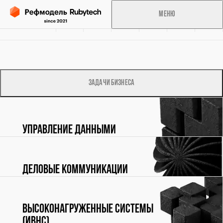
Меню
Об
Решения
Справочник
Консалтинг
Аналитика
Избранное
инициативе
Задачи бизнеса
Обработка персональных данных
Сведения о cookies-файлах
Управление данными
Деловые коммуникации
Высоконагруженные системы
(ИВНС)