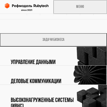
Меню
Об
Решения
Справочник
Консалтинг
Аналитика
Избранное
инициативе
Задачи бизнеса
Обработка персональных данных
Сведения о cookies-файлах
Управление данными
Деловые коммуникации
Высоконагруженные системы
(ИВНС)