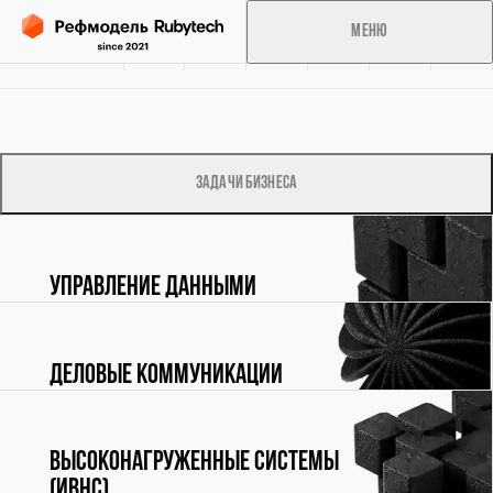
Меню
Об
Решения
Справочник
Консалтинг
Аналитика
Избранное
инициативе
Задачи бизнеса
Обработка персональных данных
Сведения о cookies-файлах
Управление данными
Деловые коммуникации
Высоконагруженные системы
(ИВНС)